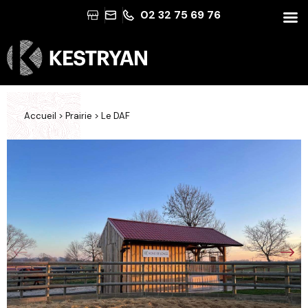
02 32 75 69 76
Accueil
>
Prairie
>
Le DAF