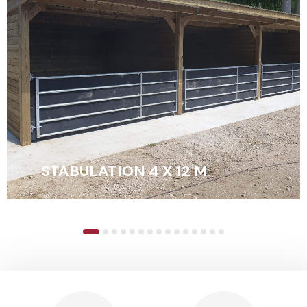
STABULATION 4 X 12 M
EN SAVOIR +
1
2
3
4
5
6
7
8
9
10
11
12
13
14
15