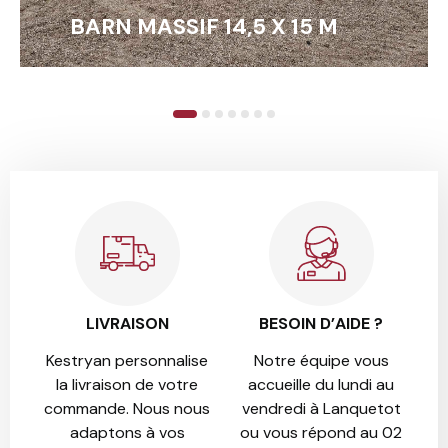
BARN MASSIF 14,5 X 15 M
EN SAVOIR +
1
2
3
4
5
6
7
LIVRAISON
BESOIN D’AIDE ?
Kestryan personnalise
Notre équipe vous
la livraison de votre
accueille du lundi au
commande. Nous nous
vendredi à Lanquetot
adaptons à vos
ou vous répond au 02