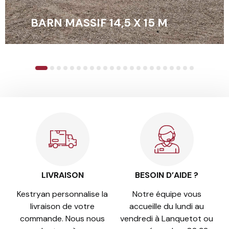
BARN MASSIF 14,5 X 15 M
EN SAVOIR +
1
2
3
4
5
6
7
8
9
10
11
12
13
14
15
16
17
18
19
20
21
22
23
LIVRAISON
BESOIN D’AIDE ?
Kestryan personnalise la
Notre équipe vous
livraison de votre
accueille du lundi au
commande. Nous nous
vendredi à Lanquetot ou