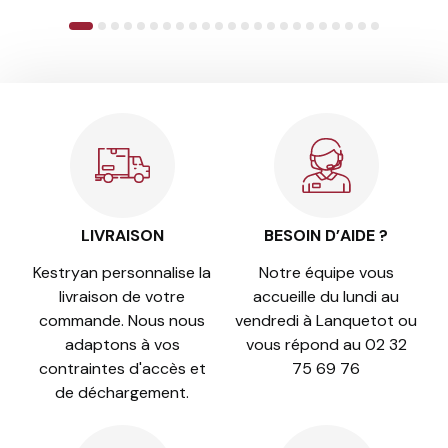
1
2
3
4
5
6
7
8
9
10
11
12
13
14
15
16
17
18
19
20
21
22
23
LIVRAISON
BESOIN D’AIDE ?
Kestryan personnalise la
Notre équipe vous
livraison de votre
accueille du lundi au
commande. Nous nous
vendredi à Lanquetot ou
adaptons à vos
vous répond au 02 32
contraintes d'accès et
75 69 76
de déchargement.